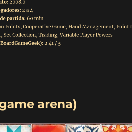
nto:
2008.0
ogadores:
2 a 4
de partida:
60 min
on Points, Cooperative Game, Hand Management, Point 
Set Collection, Trading, Variable Player Powers
 BoardGameGeek):
2.41 / 5
Pandemic (2008) Boardgame arena”
dgame arena)