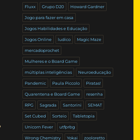
Fluxx
Grupo D20
Howard Gardner
Jogo para fazer em casa
Jogos Habilidades e Educação
Jogos Online
ludico
Magic Maze
mercadoprochet
Mulheres e o Board Game
múltiplas inteligências
Neuroeducação
Pandemic
Paula Piccolo
Piratas!
Quarentena e Board Game
resenha
RPG
Sagrada
Santorini
SEMAT
Set Cubed
Sorteio
Tabletopia
,
Unicorn Fever
utfprbg
Wrong Chemistry
Yokai
zooloretto