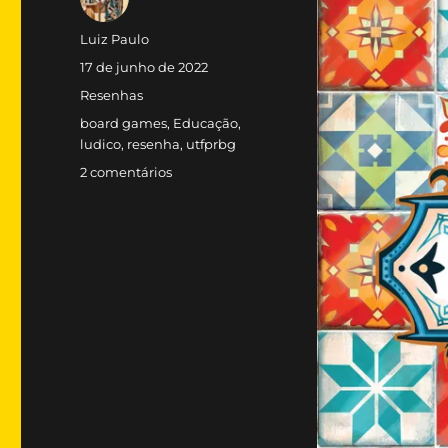
Autor
Luiz Paulo
Publicado
17 de junho de 2022
em
Categorias
Resenhas
Tags
board games
,
Educação
,
ludico
,
resenha
,
utfprbg
em
2 comentários
Azul
(2017)
(Boardgame
arena)