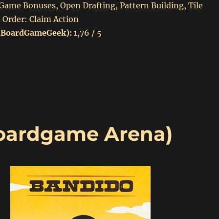
ame Bonuses, Open Drafting, Pattern Building, Tile
 Order: Claim Action
 BoardGameGeek):
1,76 / 5
Azul (2017)(Boardgame arena)”
Boardgame Arena)