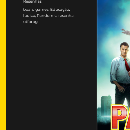
Categorias
Resenhas
Tags
board games
,
Educação
,
ludico
,
Pandemic
,
resenha
,
utfprbg