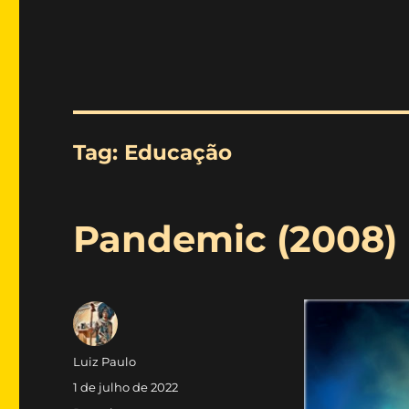
Tag:
Educação
Pandemic (2008)
Autor
Luiz Paulo
Publicado
1 de julho de 2022
em