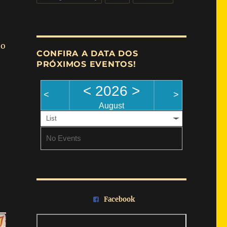
to
CONFIRA A DATA DOS
PRÓXIMOS EVENTOS!
<
2026
>
<
>
August
List
No Events
Facebook