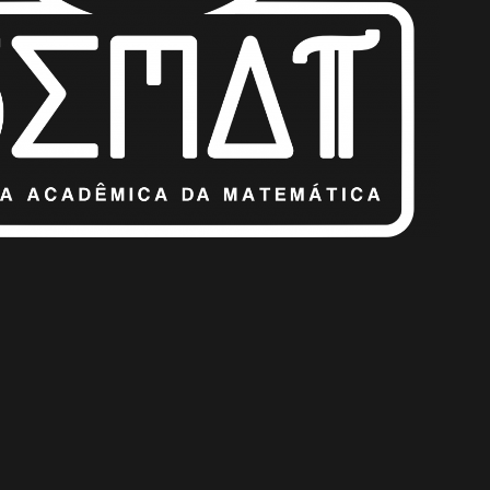
“MINICURSO SEMAT”