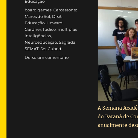
Categorias
Educação
Tags
board games
,
Carcassone:
Mares do Sul
,
Dixit
,
Educação
,
Howard
Gardner
,
ludico
,
múltiplas
inteligências
,
Neuroeducação
,
Sagrada
,
SEMAT
,
Set Cubed
em
Deixe um comentário
MINICURSO
SEMAT
A Semana Acadêm
do Paraná de Cor
anualmente desd