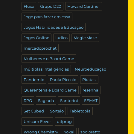
Fluxx
Grupo D20
Howard Gardner
Jogo para fazer em casa
Jogos Habilidades e Educação
Jogos Online
ludico
Magic Maze
mercadoprochet
Mulheres e o Board Game
múltiplas inteligências
Neuroeducação
Pandemic
Paula Piccolo
Piratas!
Quarentena e Board Game
resenha
RPG
Sagrada
Santorini
SEMAT
Set Cubed
Sorteio
Tabletopia
Unicorn Fever
utfprbg
Wrong Chemistry
Yokai
zooloretto