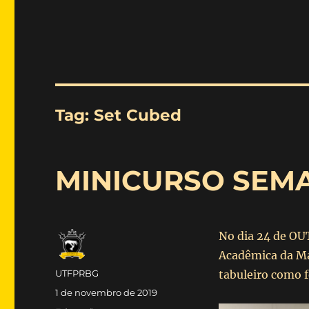
Tag:
Set Cubed
MINICURSO SEM
No dia 24 de OU
Acadêmica da Ma
Autor
UTFPRBG
tabuleiro como 
Publicado
1 de novembro de 2019
em