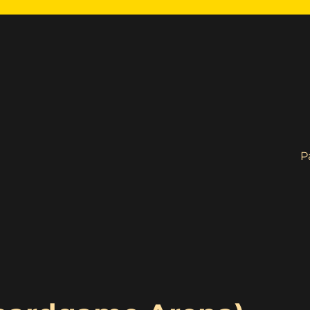
P
ncias e Cognições