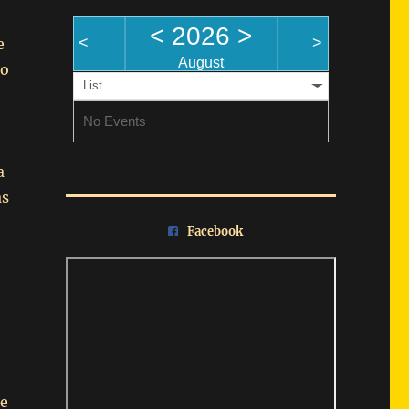
<
2026
>
<
>
e
August
ão
List
No Events
a
as
Facebook
de