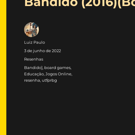
Bandido (2016)(
Autor
Luiz Paulo
Publicado
3 de junho de 2022
em
Categorias
Resenhas
Tags
Bandido]
,
board games
,
Educação
,
Jogos Online
,
resenha
,
utfprbg