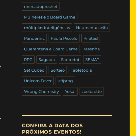
mercadoprochet
Mulheres e o Board Game
múltiplas inteligências
Neuroeducação
Pandemic
Paula Piccolo
Piratas!
Quarentena e Board Game
resenha
ê
RPG
Sagrada
Santorini
SEMAT
s
Set Cubed
Sorteio
Tabletopia
Unicorn Fever
utfprbg
Wrong Chemistry
Yokai
zooloretto
,
CONFIRA A DATA DOS
PRÓXIMOS EVENTOS!