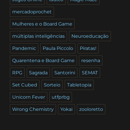
mercadoprochet
Mulheres e o Board Game
múltiplas inteligências
Neuroeducação
Pandemic
Paula Piccolo
Piratas!
Quarentena e Board Game
resenha
RPG
Sagrada
Santorini
SEMAT
Set Cubed
Sorteio
Tabletopia
Unicorn Fever
utfprbg
Wrong Chemistry
Yokai
zooloretto