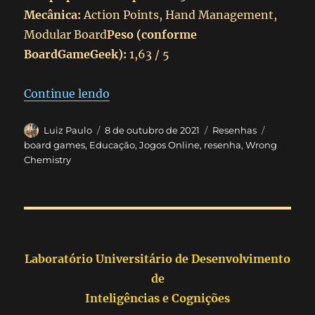
Mecânica:
Action Points, Hand Management,
Modular Board
Peso (conforme
BoardGameGeek):
1,63 / 5
“Wrong Chemistry (2012)(Tabletopi
Continue lendo
Autor
Publicado
Categorias
Tags
Luiz Paulo
8 de outubro de 2021
Resenhas
em
board games
,
Educação
,
Jogos Online
,
resenha
,
Wrong
Chemistry
Laboratório Universitário de Desenvolvimento
de
Inteligências e Cognições