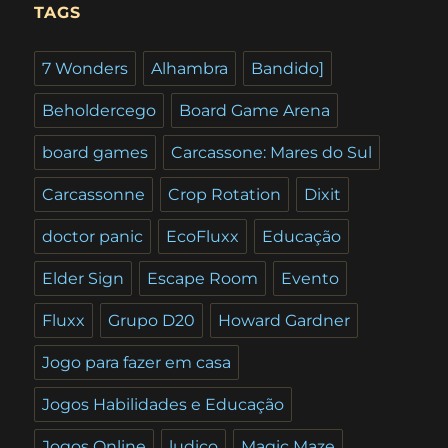
TAGS
7 Wonders
Alhambra
Bandido]
Beholdercego
Board Game Arena
board games
Carcassone: Mares do Sul
Carcassonne
Crop Rotation
Dixit
doctor panic
EcoFluxx
Educação
Elder Sign
Escape Room
Evento
Fluxx
Grupo D20
Howard Gardner
Jogo para fazer em casa
Jogos Habilidades e Educação
Jogos Online
ludico
Magic Maze