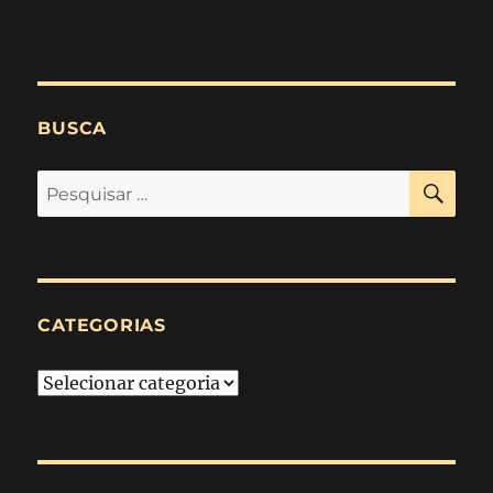
BUSCA
PES
Pesquisar
por:
CATEGORIAS
Categorias