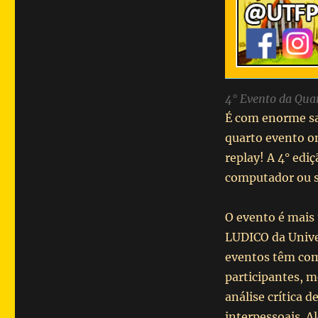
4° Evento da Qua
É com enorme sa
quarto evento on
replay! A 4° edi
computador ou 
O evento é mais
LUDICO da Unive
eventos têm com
participantes, 
análise crítica 
interpessoais. A