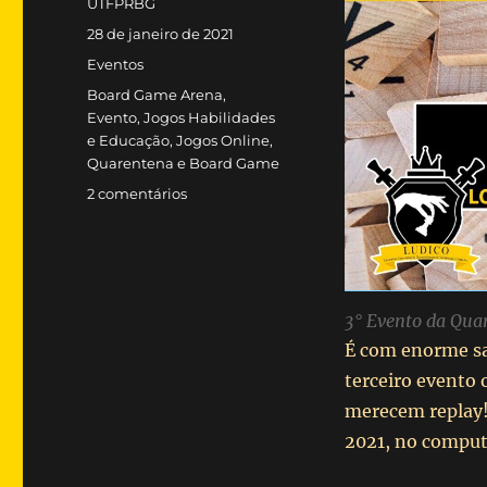
Autor
UTFPRBG
Publicado
28 de janeiro de 2021
em
Categorias
Eventos
Tags
Board Game Arena
,
Evento
,
Jogos Habilidades
e Educação
,
Jogos Online
,
Quarentena e Board Game
em
2 comentários
3°
Evento
da
Quarentena
3° Evento da Qua
É com enorme sa
terceiro evento 
merecem replay! 
2021, no comput