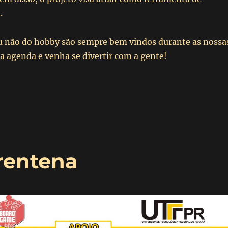
.
 não do hobby são sempre bem vindos durante as nossa
a agenda e venha se divertir com a gente!
4° Evento da Quarentena”
rentena