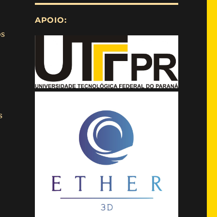
APOIO:
os
s