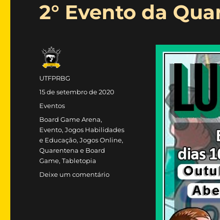
2° Evento da Qua
Autor
UTFPRBG
Publicado
15 de setembro de 2020
em
Categorias
Eventos
Tags
Board Game Arena
,
Evento
,
Jogos Habilidades
e Educação
,
Jogos Online
,
Quarentena e Board
Game
,
Tabletopia
em
Deixe um comentário
2°
Evento
da
Quarentena