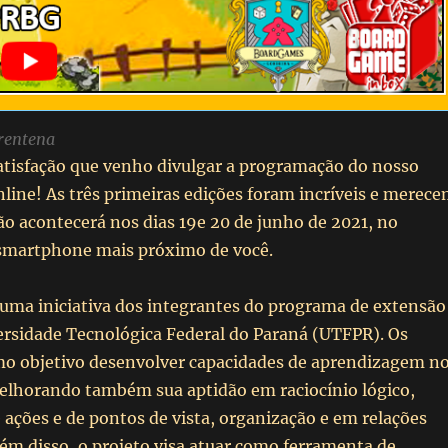
rentena
tisfação que venho divulgar a programação do nosso
line! As três primeiras edições foram incríveis e merec
ção acontecerá nos dias 19e 20 de junho de 2021, no
smartphone mais próximo de você.
 uma iniciativa dos integrantes do programa de extensão
rsidade Tecnológica Federal do Paraná (UTFPR). Os
o objetivo desenvolver capacidades de aprendizagem n
melhorando também sua aptidão em raciocínio lógico,
de ações e de pontos de vista, organização e em relações
lém disso, o projeto visa atuar como ferramenta de