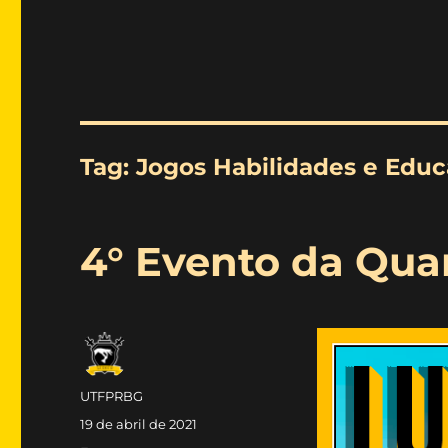
Tag:
Jogos Habilidades e Edu
4° Evento da Qua
Autor
UTFPRBG
Publicado
19 de abril de 2021
em