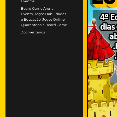
Categorias
Eventos
Tags
Board Game Arena
,
Evento
,
Jogos Habilidades
e Educação
,
Jogos Online
,
Quarentena e Board Game
em
2 comentários
4°
Evento
da
Quarentena