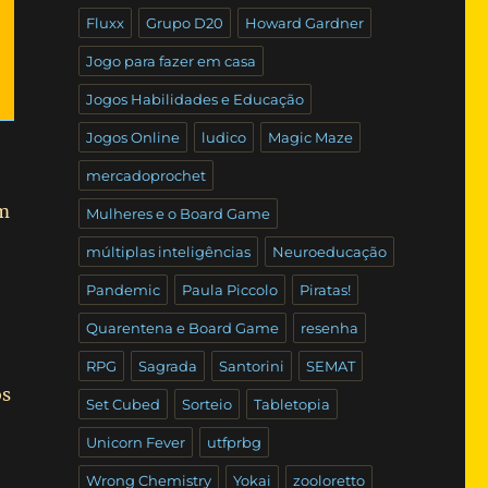
Fluxx
Grupo D20
Howard Gardner
Jogo para fazer em casa
Jogos Habilidades e Educação
Jogos Online
ludico
Magic Maze
mercadoprochet
em
Mulheres e o Board Game
múltiplas inteligências
Neuroeducação
Pandemic
Paula Piccolo
Piratas!
Quarentena e Board Game
resenha
RPG
Sagrada
Santorini
SEMAT
os
Set Cubed
Sorteio
Tabletopia
Unicorn Fever
utfprbg
Wrong Chemistry
Yokai
zooloretto