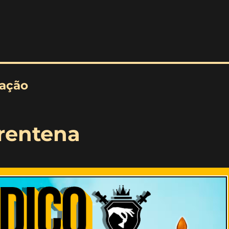
cação
rentena