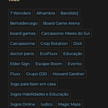
7 Wonders
Alhambra
Bandido]
Beholdercego
Board Game Arena
board games
Carcassone: Mares do Sul
Carcassonne
Crop Rotation
Dixit
doctor panic
EcoFluxx
Educação
Elder Sign
Escape Room
Evento
Fluxx
Grupo D20
Howard Gardner
Jogo para fazer em casa
Jogos Habilidades e Educação
Jogos Online
ludico
Magic Maze