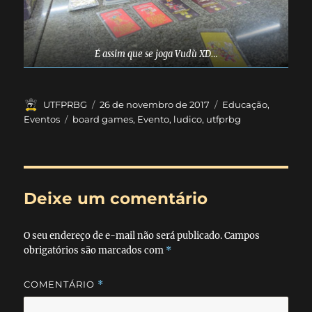
É assim que se joga Vudù XD…
Autor
Publicado
Categorias
UTFPRBG
26 de novembro de 2017
Educação
,
em
Tags
Eventos
board games
,
Evento
,
ludico
,
utfprbg
Deixe um comentário
O seu endereço de e-mail não será publicado.
Campos
obrigatórios são marcados com
*
COMENTÁRIO
*