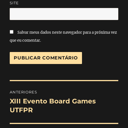
SITE
Salvar meus dados neste navegador para a próxima vez
que eu comentar.
Navegação
ANTERIORES
de
XIII Evento Board Games
Post
anterior:
UTFPR
Post