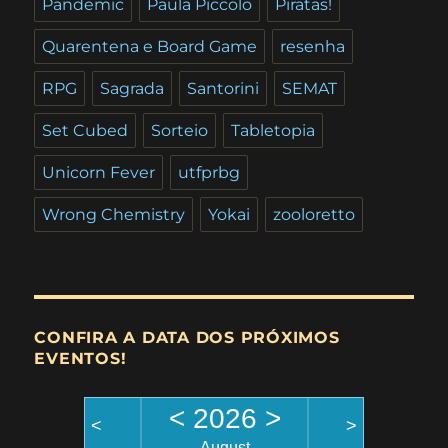
Pandemic
Paula Piccolo
Piratas!
Quarentena e Board Game
resenha
RPG
Sagrada
Santorini
SEMAT
Set Cubed
Sorteio
Tabletopia
Unicorn Fever
utfprbg
Wrong Chemistry
Yokai
zooloretto
CONFIRA A DATA DOS PRÓXIMOS
EVENTOS!
<
2026
>
<
>
August