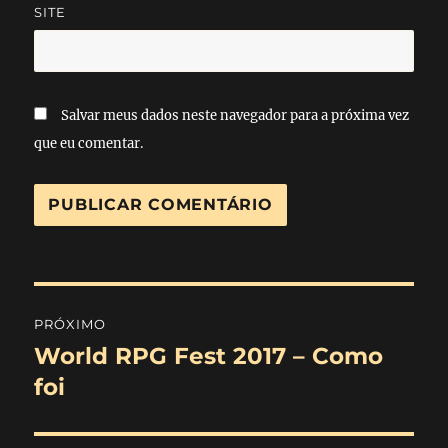
SITE
Salvar meus dados neste navegador para a próxima vez
que eu comentar.
Navegação
PRÓXIMO
de
World RPG Fest 2017 – Como
Próximo
post:
foi
Post