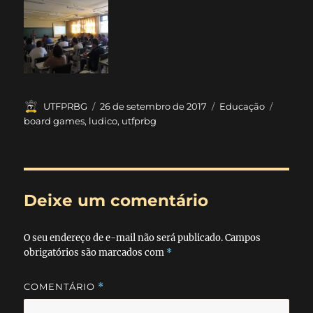
Autor
Publicado
Categorias
Tags
UTFPRBG
26 de setembro de 2017
Educação
em
board games
,
ludico
,
utfprbg
Deixe um comentário
O seu endereço de e-mail não será publicado.
Campos
obrigatórios são marcados com
*
COMENTÁRIO
*